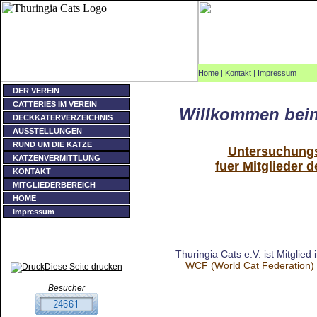
Home
|
Kontakt
|
Impressum
DER VEREIN
CATTERIES IM VEREIN
Willkommen beim
DECKKATERVERZEICHNIS
AUSSTELLUNGEN
RUND UM DIE KATZE
Untersuchung
KATZENVERMITTLUNG
fuer Mitglieder d
KONTAKT
MITGLIEDERBEREICH
HOME
Impressum
Kontakt
Impressum
© Thuringia Cats e.V. 2003
Thuringia Cats e.V. ist Mitglied 
WCF (World Cat Federation)
Diese Seite drucken
Besucher