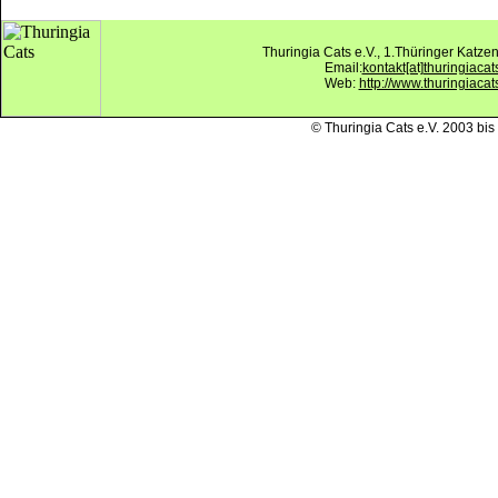
Thuringia Cats e.V., 1.Thüringer Katz
Email:
kontakt[at]thuringiacat
Web:
http://www.thuringiacat
© Thuringia Cats e.V. 2003 bis